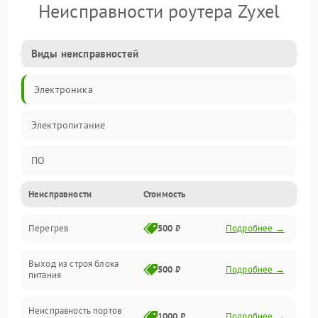
Неисправности роутера Zyxel
Виды неисправностей
Электроника
Электропитание
ПО
Неисправности
Стоимость
Сеть
Перегрев
500 ₽
Подробнее →
Беспроводной модуль
Выход из строя блока
Программное обеспечение
500 ₽
Подробнее →
питания
Механические повреждения
Неисправность портов
1000 ₽
Подробнее →