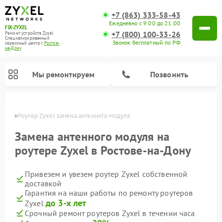
+7 (863) 333-58-43
Ежедневно с 9:00 до 21:00
FIX-ZYXEL
+7 (800) 100-33-26
Ремонт устройств Zyxel
Специализированный
Звонок бесплатный по РФ
cервисный центр г.
Ростов-
на-Дону
Мы ремонтируем
Позвонить
-Дону
Роутер Zyxel замена антенного модуля
Замена антенного модуля на
роутере Zyxel в Ростове-на-Дону
Привезем и увезем роутер Zyxel собственной
доставкой
Гарантия на наши работы по ремонту роутеров
до 3-х лет
Zyxel
Срочный ремонт роутеров Zyxel в течении часа