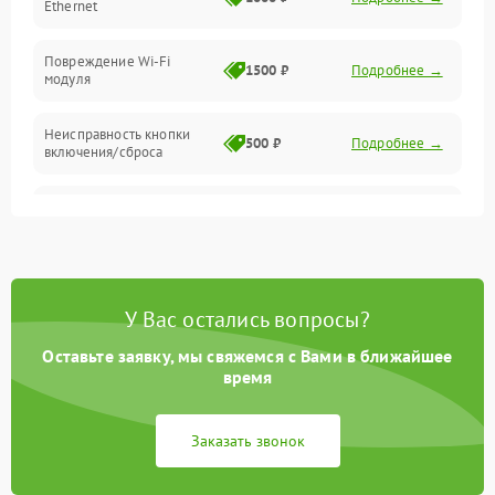
Ethernet
Повреждение Wi-Fi
1500 ₽
Подробнее →
модуля
Неисправность кнопки
500 ₽
Подробнее →
включения/сброса
Окисление контактов
500 ₽
Подробнее →
Неисправность
2000 ₽
Подробнее →
процессора
У Вас остались вопросы?
Поломка оперативной
1500 ₽
Подробнее →
памяти
Оставьте заявку, мы свяжемся с Вами в ближайшее
время
Повреждение flash-
1500 ₽
Подробнее →
памяти
Заказать звонок
Неисправность USB-порта
1000 ₽
Подробнее →