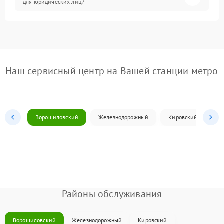
для юридических лиц?
Наш сервисный центр на Вашей станции метро
Ворошиловский
Железнодорожный
Кировский
Л
Районы обслуживания
Ворошиловский
Железнодорожный
Кировский